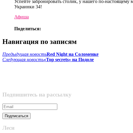
Успейте забронировать столик, у нашего по-настоящему м
Украинки 34!
Афиша
Поделиться:
Навигация по записям
Предыдущая новость
Red Night на Соломенке
Следующая новость
«Top secrets» на Подоле
Подпишитесь на рассылку
Леси