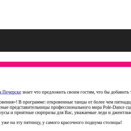
а Печерске
знает что предложить своим гостям, что бы добавить 
вения»! В программе: откровенные танцы от более чем пятнадц
асные представительницы профессионального мира Pole-Dance с
нусы и приятные сюрпризы для Вас, уважаемые леди и джентль
 уже на эту пятницу, у самого красочного подиума столицы!