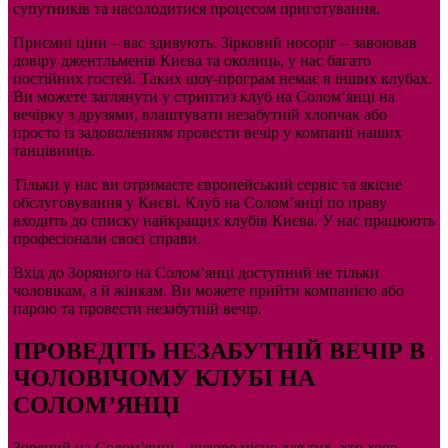
супутників та насолодитися процесом приготування.
Приємні ціни – вас здивують. Зірковий носоріг – завоював
довіру джентльменів Києва та околиць, у нас багато
постійних гостей. Таких шоу-програм немає в інших клубах.
Ви можете заглянути у стриптиз клуб на Солом’янці на
вечірку з друзями, влаштувати незабутній хлопчак або
просто із задоволенням провести вечір у компанії наших
танцівниць.
Тільки у нас ви отримаєте європейський сервіс та якісне
обслуговування у Києві. Клуб на Солом’янці по праву
входить до списку найкращих клубів Києва. У нас працюють
професіонали своєї справи.
Вхід до Зоряного на Солом’янці доступний не тільки
чоловікам, а й жінкам. Ви можете прийти компанією або
парою та провести незабутній вечір.
ПРОВЕДІТЬ НЕЗАБУТНІЙ ВЕЧІР В
ЧОЛОВІЧОМУ КЛУБІ НА
СОЛОМ’ЯНЦІ
Зоряний на Солом’янці – чудове місце для тих, хто хоче