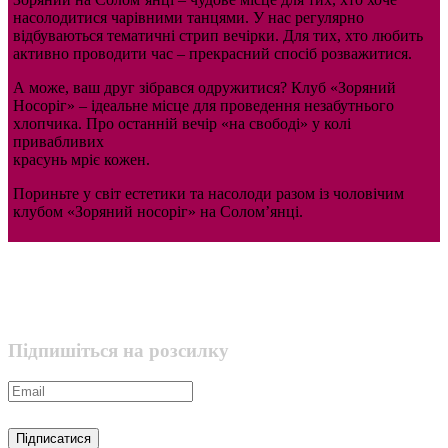
насолодитися чарівними танцями. У нас регулярно
відбуваються тематичні стрип вечірки. Для тих, хто любить
активно проводити час – прекрасний спосіб розважитися.
А може, ваш друг зібрався одружитися? Клуб «Зоряний
Носоріг» – ідеальне місце для проведення незабутнього
хлопчика. Про останній вечір «на свободі» у колі
привабливих
красунь мріє кожен.
Пориньте у світ естетики та насолоди разом із чоловічим
клубом «Зоряний носоріг» на Солом’янці.
Підпишіться на розсилку