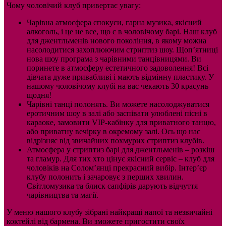
Чому чоловічий клуб привертає увагу:
Чарівна атмосфера спокуси, гарна музика, якісний
алкоголь, і це не все, що є в чоловічому барі. Наш клуб
для джентльменів нового покоління, в якому можна
насолодитися захоплюючим стриптиз шоу. Щоп’ятниці
нова шоу програма з чарівними танцівницями. Ви
поринете в атмосферу естетичного задоволення! Всі
дівчата дуже привабливі і мають відмінну пластику. У
нашому чоловічому клубі на вас чекають 30 красунь
щодня!
Чарівні танці полонять. Ви можете насолоджуватися
еротичним шоу в залі або заспівати улюблені пісні в
караоке, замовити VIP-кабінку для приватного танцю,
або приватну вечірку в окремому залі. Ось що нас
відрізняє від звичайних похмурих стриптиз клубів.
Атмосфера у стриптиз барі для джентльменів – розкіш
та гламур. Для тих хто цінує якісний сервіс – клуб для
чоловіків на Солом’янці прекрасний вибір. Інтер’єр
клубу полонить і зачаровує з перших хвилин.
Світломузика та блиск сапфірів дарують відчуття
чарівництва та магії.
У меню нашого клубу зібрані найкращі напої та незвичайні
коктейлі від бармена. Ви зможете пригостити своїх