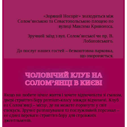
«Зоряний Носоріг» знаходиться між
Солом’янською та Севастопольською площею по
вулиці Максима Кривоноса.
Зручний заїзд з вул. Солом’янської чи пр. В.
Лобановського.
До послуг наших гостей – безкоштовна парковка,
що охороняється.
ЧОЛОВІЧИЙ КЛУБ НА
СОЛОМ’ЯНЦІ В КИЄВІ
Якщо ви любите нічне життя і хочете відпочивати зі смаком,
двері стриптиз бару premium-класу завжди відчинені. Клуб
на Солом’янці – місце, де ви можете поринути у світ
спокуси. Зручне розташування та послужливий персонал –
не єдині переваги стриптиз бару для справжніх
джентльменів.