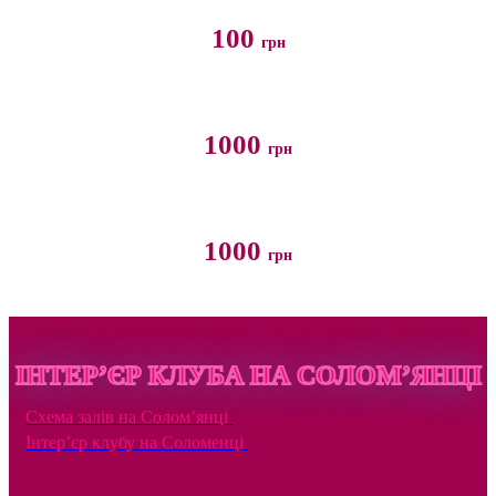
100
грн
Приватний танець (промо)
1000
грн
Депозит
1000
грн
ІНТЕР’ЄР КЛУБА НА СОЛОМ’ЯНЦІ
Схема залів на Солом’янці
Інтер’єр клубу на Соломенці